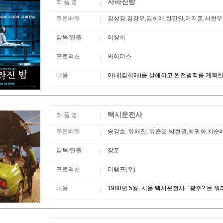
사라진밤
작 품 명
주연배우
김상경,김강우,김희애,한진안,이지훈,서현우
감독/연출
이창희
프로덕션
싸이더스
내용
아내(김희애)를 살해하고 완전범죄를 계획한 남
택시운전사
작 품 명
주연배우
송강호, 유해진, 류준열,박현권,최귀화,차순
감독/연출
장훈
프로덕션
더램프(주)
내용
1980년 5월, 서울 택시운전사. “광주? 돈 