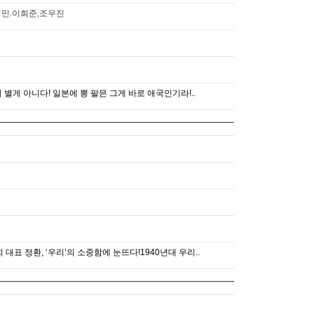
이성민.이희준,조우진
별게 아니다! 일본에 뽕 팔믄 그게 바로 애국인기라!..
 대표 정환, ‘우리’의 소중함에 눈뜨다!1940년대 우리..