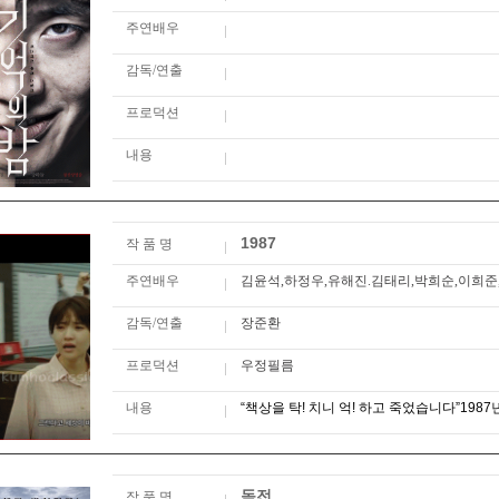
주연배우
감독/연출
프로덕션
내용
1987
작 품 명
주연배우
김윤석,하정우,유해진.김태리,박희순,이희준
감독/연출
장준환
프로덕션
우정필름
내용
“책상을 탁! 치니 억! 하고 죽었습니다”1987
독전
작 품 명