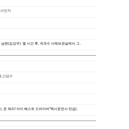
,이민지
편(김강우). 몇 시간 후, 국과수 사체보관실에서 그..
배,신담수
워리, 돈 워리! 아이 베스트 드라이버”택시운전사 만섭(..