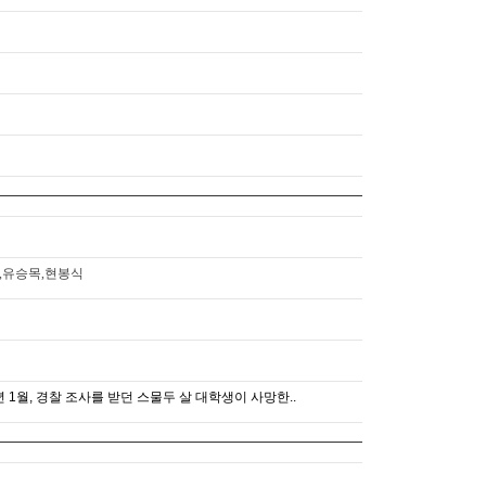
,유승목,현봉식
년 1월, 경찰 조사를 받던 스물두 살 대학생이 사망한..