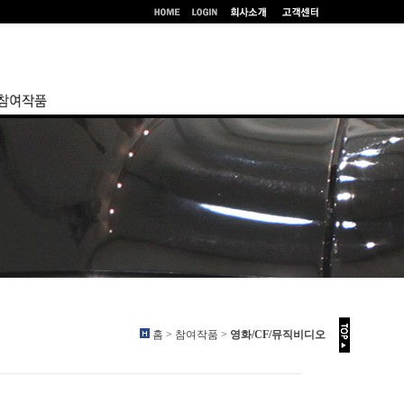
홈 > 참여작품 >
영화/CF/뮤직비디오