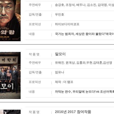
주연배우
송강호, 조정석, 배두나, 김소진, 김대명, 
감독/연출
우민호
프로덕션
하이브디이어코프
내용
국가는 범죄자, 세상은 왕이라 불렀다“애국이 
말모이
작 품 명
주연배우
유해진. 윤계상, 김홍파,우현.김태훈,김선영
감독/연출
엄유나
프로덕션
제작 : 더 램프
내용
까막눈 판수, 우리말에 눈뜨다! vs 조선어학회
2016년 2017 참여작품
작 품 명