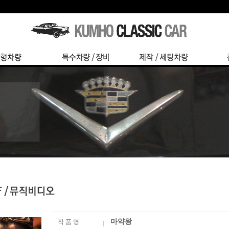
마약왕
작 품 명