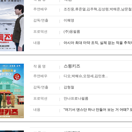
주연배우
조진웅,류준열,김주혁,김성령,박해준,남문철
감독/연출
이혜영
프로덕션
(주)용필름
내용
아시아 최대 마약 조직, 실체 없는 적을 추적
스윙키즈
작 품 명
주연배우
디오,박혜슈,오정세,김민호...
감독/연출
감형철
프로덕션
안나프로나필름
내용
“여기서 댄스단 하나 만들어 보는 거 어때? 