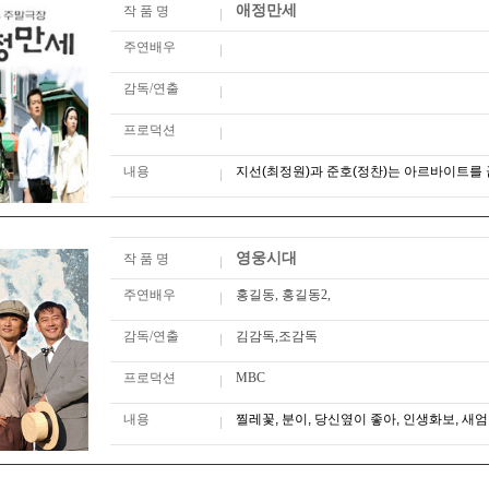
애정만세
작 품 명
주연배우
감독/연출
프로덕션
내용
지선(최정원)과 준호(정찬)는 아르바이트를 
영웅시대
작 품 명
주연배우
홍길동, 홍길동2,
감독/연출
김감독,조감독
프로덕션
MBC
내용
찔레꽃, 분이, 당신옆이 좋아, 인생화보, 새엄마